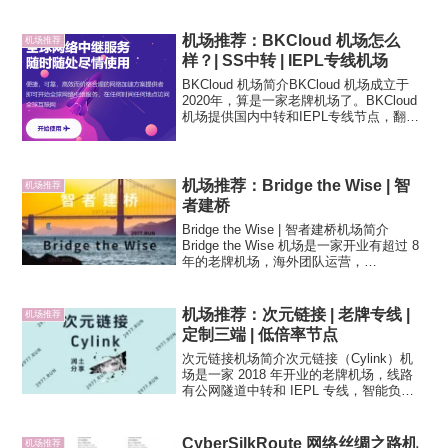
板，支持多种订阅格式一键导入。付款方
式支持支付宝。元气网络 官网元气网络机
场套餐价格所有套餐可用100+全节点...
机场推荐：BKCloud 机场怎么
机场推荐
样？| SS中转 | IEPL专线机场
BKCloud 机场简介BKCloud 机场成立于
2020年，算是一家老牌机场了。BKCloud
机场提供国内中转和IEPL专线节点，翻墙
协议为 Shadowsocks。支持 Clash、
Shadowrocket 等主流订阅。付款方式支持
支...
机场推荐：Bridge the Wise | 智
机场推荐
者建桥
Bridge the Wise | 智者建桥机场简介
Bridge the Wise 机场是一家开业有超过 8
年的老牌机场，海外团队运营，
V2ray（vmess）协议支持，公网隧道中转
和 IEPL 专线，国内多入口。机场节点支
持 Netfl...
机场推荐：次元链接 | 老牌专线 |
机场推荐
定制三端 | 低倍率节点
次元链接机场简介次元链接（Cylink）机
场是一家 2018 年开业的老牌机场，线路
有公网隧道中转和 IEPL 专线，智能负载
均衡，ShadowsocksR 协议（SSR），提
供低倍率节点，有定制的三端
（Windows、Mac 和 Andr...
CyberSilkRoute 网络丝绸之路机
机场推荐