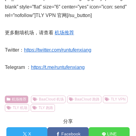
blank” style=”flat” size=”6″ center=”yes” icon=”icon: send”
rel=”nofollow”]TLY VPN 官网[/su_button]
更多翻墙机场，请查看
机场推荐
Twitter：
https://twitter.com/runtufenxiang
Telegram ：
https://t.me/runtufenxiang
机场推荐
BaaCloud 机场
BaaCloud 跑路
TLY VPN
TLY 机场
TLY 跑路
分享
X
Facebook
LINE