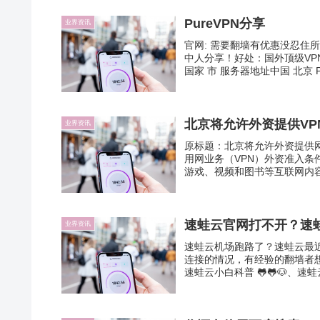
PureVPN分享
业界资讯
官网: 需要翻墙有优惠没忍住
中人分享！好处：国外顶级V
国家 市 服务器地址中国 北京 PP
北京将允许外资提供VP
业界资讯
原标题：北京将允许外资提供
用网业务（VPN）外资准入条
游戏、视频和图书等互联网内容
速蛙云官网打不开？速
业界资讯
速蛙云机场跑路了？速蛙云最
连接的情况，有经验的翻墙者想
速蛙云小白科普 🐸🐸🐶、速蛙云