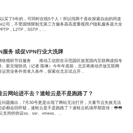
所以买了5年的，可同时在线5个人！所以找两个喜欢探索自由的同道
PN公司，不受国情限制无第三方服务器高度重视用户隐私服务器大全
TP，L2TP，SSTP，...
N服务 或促VPN行业大洗牌
网络视听节目服务 推动工信部在示范园区放宽国内互联网虚拟专
件。新京报快讯（记者 陈琳）今年年底前，北京将推动开放互联网
运营业务外资准入条件，探索在北京试点开...
蛙云网站进不去？速蛙云是不是跑路了？
近问题频出，7月30号更是出现了网站无法打开，大量节点失效无法
必都会回怀疑，速蛙云是不是跑路了？速蛙云机场早期宣传：🐸🐸
支持的协议ss、ssr、vmess、...