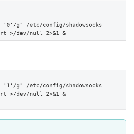
 '0'/g"
/etc/
rt >
/dev/
null 
2
>
&1
 &
 '1'/g"
/etc/
rt >
/dev/
null 
2
>
&1