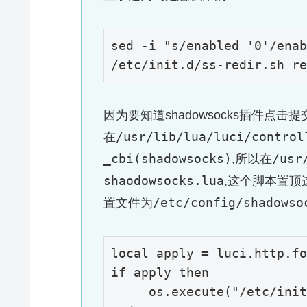
sed -i 
"s/enabled '0'/enab
/etc/
init.d/ss-redir.sh re
因为要知道shadowsocks插件
/usr/lib/lua/luci/control
在
_cbi(shadowsocks)
/usr
,所以在
shaodowsocks.lua
,这个脚本置
/etc/config/shadowso
置文件为
local 
apply
 = luci.http.fo
if
apply
then
     os.execute(
"/etc/init