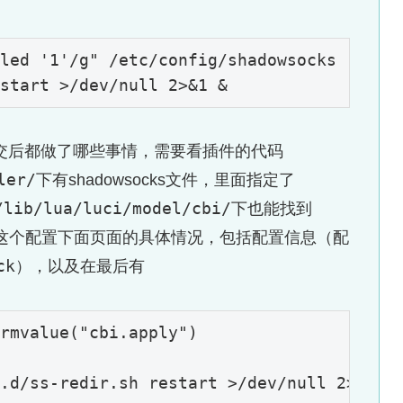
led '1'/g"
/etc/
start >
/dev/
null 
2
>
&1
 &
点击提交后都做了哪些事情，需要看插件的代码
ler/
下有shadowsocks文件，里面指定了
/lib/lua/luci/model/cbi/
下也能找到
顶这个配置下面页面的具体情况，包括配置信息（配
ck
），以及在最后有
rmvalue(
"cbi.apply"
.d/ss-redir.sh restart >/dev/null 2>&1 &