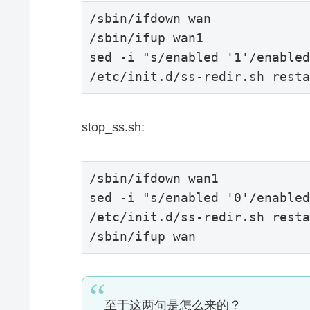
/sbin/
/sbin/
ifup wan1

sed -i 
"s/enabled '1'/enabled
/etc/
init.d/ss-redir.sh resta
stop_ss.sh:
/sbin/
ifdown wan1

sed -i 
"s/enabled '0'/enabled
/etc/
init.d/ss-redir.sh resta
/sbin/
ifup wan
至于这两句是怎么来的？