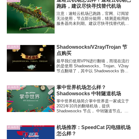
跑路，建议尽快寻找替代机场
注意：速蛙云机场已跑路，官网、订阅皆
无法使用，节点部分能用，猜测是租用的
服务器尚未到期。建议尽快寻找替代机场
或选择其他翻墙方案，避免失联。速蛙云
机场怎么样？速蛙云机场成立于2020年4月
份，由海外团队运营。速蛙云采用
MPTCP加速技术，翻...
Shadowsocks/V2ray/Trojan 节
机场推荐
点购买
最早我们使用VPN进行翻墙，而现在流行
的是使用 Shadowsocks、Trojan、V2ray
节点翻墙了，其中以 Shadowsocks 协议
最早出现最为流行，其他两种协议诞生更
晚，不过都是专用的翻墙协议，使用体验
同样优异。润土分享就分...
掌中世界机场怎么样？
机场推荐
Shadowsocks 中转隧道机场
掌中世界机场简介掌中世界是一家成立于
2021年10月的翻墙机场，提供
Shadowsocks 节点， 中转隧道节点。官
方承诺客服秒回复+远程协助保姆式服务，
支持常见的主流订阅。付款方式支持支付
宝。掌中世界掌中世界节点：常用地区：
机场推荐：SpeedCat 闪电猫机场
机场推荐
香港、日本、...
怎么样？