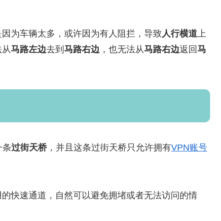
是因为车辆太多，或许因为有人阻拦，导致
人行横道
上
法从
马路左边
去到
马路右边
，也无法从
马路右边
返回
马
。
一条
过街天桥
，并且这条过街天桥只允许拥有
VPN账号
用的快速通道，自然可以避免拥堵或者无法访问的情