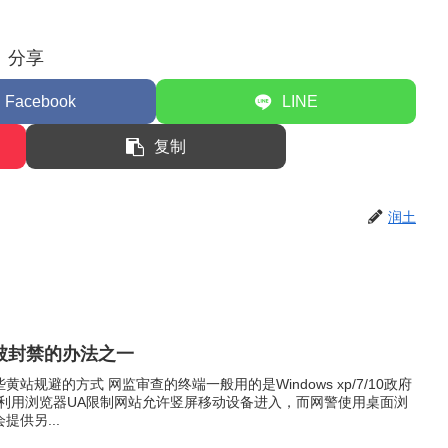
分享
Facebook
LINE
复制
润土
被封禁的办法之一
些黄站规避的方式 网监审查的终端一般用的是Windows xp/7/10政府
网站就利用浏览器UA限制网站允许竖屏移动设备进入，而网警使用桌面浏
供另...