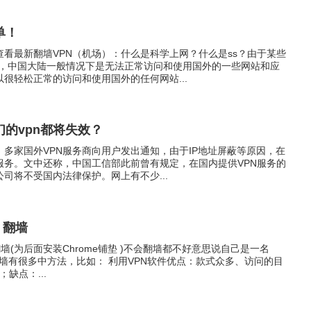
单！
看最新翻墙VPN（机场）：什么是科学上网？什么是ss？由于某些
在，中国大陆一般情况下是无法正常访问和使用国外的一些网站和应
很轻松正常的访问和使用国外的任何网站...
的vpn都将失效？
多家国外VPN服务商向用户发出通知，由于IP地址屏蔽等原因，在
服务。文中还称，中国工信部此前曾有规定，在国内提供VPN服务的
司将不受国内法律保护。网上有不少...
步：翻墙
翻墙(为后面安装Chrome铺垫 )不会翻墙都不好意思说自己是一名
~~)翻墙有很多中方法，比如： 利用VPN软件优点：款式众多、访问的目
；缺点：...