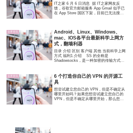
IT之家 6 月 6 日消息 据 IT之家网友反
馈，谷歌官方邮箱服务 App Gmail 似乎已
在 App Store 国区下架，目前已无法搜索
到。同时在谷歌开发团队下也无法找到相
关 App。值得注意的是，虽然目前 Gmail
在国区 A...
Android、Linux、Windows、
业界资讯
mac、IOS各平台最新科学上网方
式，翻墙利器
目录 介绍 区别 客户端 其他 当前科学上网
方式 福利1.介绍 SS 的全称是
Shadowsocks，是一种加密的传输方式
（一种基于Socks5 代理方式的网络数据加
密传输包）；SS 是目前主流的科学上网方
式。 SSR（全称Sh...
6 个打造你自己的 VPN 的开源工
业界资讯
具
想尝试建立您自己的 VPN，但是不确定从
哪里开始吗？如果您想尝试建立您自己的
VPN，但是不确定从哪里开始，那么您来
对地方了。我将比较 6 个在您自己的服务
器上搭建和使用 VPN 的最好的自由和开源
工具。不管您是想为您的企业建立站点到
站点的...