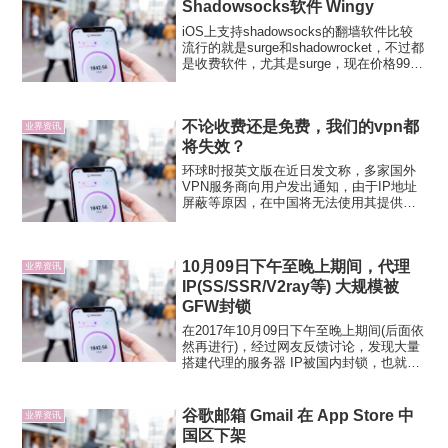
Shadowsocks软件 Wingy
iOS上支持shadowsocks的翻墙软件比较
流行的就是surge和shadowrocket，不过都
是收费软件，尤其是surge，现在价格99
刀，不便宜。现在又出现了一款免费的翻
墙软件－Wingy。Wingy同样支持
shadowsocks...
不论收费还是免费，我们的vpn都
业界资讯
将失效？
环球时报英文版在近日发文称，多家国外
VPN服务商向用户发出通知，由于IP地址
屏蔽等原因，在中国将无法使用其提供的
VPN服务。文中还称，中国工信部此前曾
有规定，在国内提供VPN服务的公司必须
注册登记，未登记的公司将不受国内法律
10月09日下午至晚上期间，代理
保护。网上有不少...
业界资讯
IP(SS/SSR/V2ray等) 大规模被
GFW封锁
在2017年10月09日下午至晚上期间(后面依
然再进行)，经过网友反馈讨论，发现大量
搭建代理的服务器 IP被国内封锁，也就是
被墙（国内超时、国外正常）。我也被墙
了 3个IP，目前正蛋疼中。通过网友反
馈、讨论的情况来看，此次IP大规模被墙
谷歌邮箱 Gmail 在 App Store 中
业界资讯
事件...
国区下架