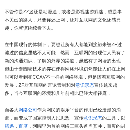
不管你是ZZ迷还是动漫迷，或者是影视迷游戏迷，或是事
不关己的路人，只要你还上网，还对互联网的文化还感兴
趣，你就该继续看下去。
在中国现行的体制下，要想让所有人都能到接触未被ZF过
滤过的信息显然不太可能，然而，互联网的出现使人民有了
新的沟通知识，了解的外界的渠道，虽然有了网墙的出现，
但由于翻圌墙技术的存在使得网络环境仍然能让人们在上网
时可以看到和CCАV不一样的网络环境，但是随着互联网的
发展，ZF对互联网的言论管制和对
意识形态
宣传越来越
多，当今互联网的环境和几年前相比已经大相径庭，
而各大
网络公司
作为网民的娱乐平台的作用已经漫漫的消
退，而变成了国家控制人民思想，宣传
意识形态
的工具，以
腾迅
，
百度
，阿圌里为首的网络三巨头首当其冲，百度的封