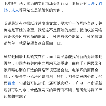
吧卖吧行动，腾迅的文化市场买断行动，随后还有
天涯
，
猫
扑
，
人人
等网站也是被管制的对象，
听说最近有些报纸连续发表文章，要求管一管网络言论，并
称这是百姓的愿望。我想这不是百姓的愿望，管治收拾网络
言论这是所有官员的愿望，百姓没有这个愿望，百姓的愿望
很简单，就是希望言论自圌由一些。
虽然翻圌墙工具确实存在，而且网民总能找到新的办法来翻
圌墙，但国内被关闭中文网站无法重建，由数千万网民常年
累月呕心沥血打造的网络环境还是会被广电破坏的面目全
非，不管是专业论坛还是网剧，软件，都是网民的心血，然
而
百度
一句话就可以封吧（还可以卖吧），广电一个所谓新
规就可以封杀，全然置网民的辛苦而不顾，笔者觉得网民应
该想想措施了