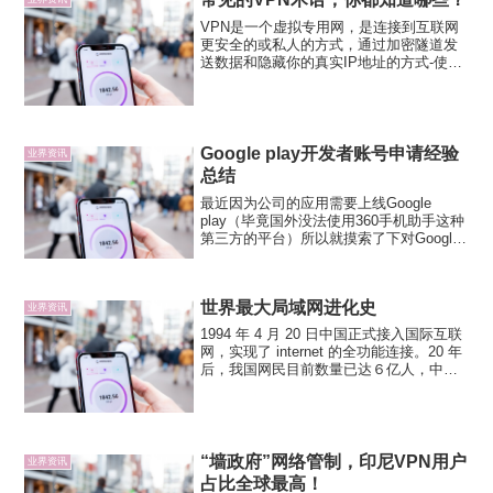
VPN是一个虚拟专用网，是连接到互联网
更安全的或私人的方式，通过加密隧道发
送数据和隐藏你的真实IP地址的方式-使其
更难有人追踪你的网上活动。在商业环境
中，VPN通常由需要远程访问并需要安全
访问公司内部网的员工使用。除此之外，
大多数VPN均用...
Google play开发者账号申请经验
业界资讯
总结
最近因为公司的应用需要上线Google
play（毕竟国外没法使用360手机助手这种
第三方的平台）所以就摸索了下对Google
play账号的申请以及开发者账号的申请。
在申请的过程中当然也踩了一些坑，所以
也在这总结下。首先，最大的问题——
世界最大局域网进化史
国...
业界资讯
1994 年 4 月 20 日中国正式接入国际互联
网，实现了 internet 的全功能连接。20 年
后，我国网民目前数量已达６亿人，中国
成为世界上网民数量最多的国家。但是我
们仍然不能正常地访问一个邮箱。从 90 年
代初期，中国大陆只有教育...
“墙政府”网络管制，印尼VPN用户
业界资讯
占比全球最高！