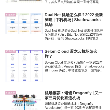
了，其实节点线路的表现一直都还算是不
错，这倒是蛮意外的，改名估计也是意识
到的草创初期命名所致的「负资产」问
题。五树云机场是全节点 IPLC 专线网
Dual Net 机场怎么样？2022 最新
机场推荐
络，协议为 Troja...
测速 | 中转机场 | Shadowsocks
机场
Dual Net 机场简介Dual Net 是海外团队开
发的翻墙机场，Bitz Net 家在2022年新开
的分站，提供 Shadowsocks 翻墙节点，
国家和地区数量多，线路多为国内中转，
高峰期稳定性有一定的保障。Dual Net 机
场面...
Selom Cloud 涩龙云机场怎么
机场推荐
样？
Selom Cloud 涩龙云机场简介一家2022年
开业的机场，Vmess 协议，Shadowsocks
和 Trojan 协议，中转隧道节点，国内多入
口，含 0.6 低倍率节点。Selom Network
机场目前来说节点在线率不高，甚至...
机场推荐：蜻蜓 Dragonfly | 又一
机场推荐
家三网优化直连机场
蜻蜓机场简介蜻蜓机场（Dragonfly
Accelerator）是一家 2025 年末尾新开业