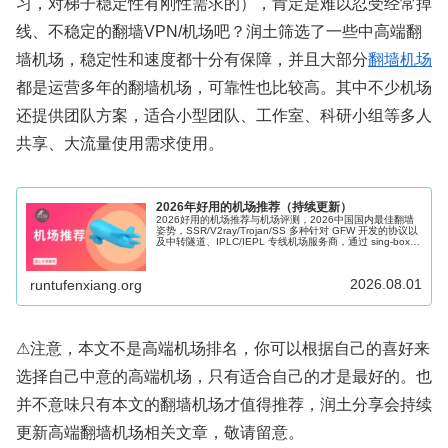
习，对梯子稳定性有刚性需求的），肯定是难以忍受经常掉
线、不稳定的翻墙VPN/机场吧？润土筛选了一些中高端翻
墙机场，稳定性和速度都十分有保障，并且大部分
翻墙机场
都是运营多年的翻墙机场，可靠性也比较高。其中不少机场
还提供团队方案，适合小型团队、工作室、科研小组等多人
共享、大流量使用需求使用。
2026年好用的机场推荐（持续更新）
2026好用的机场推荐与机场评测，2026中国国内最佳翻墙
姿势，SSR/V2ray/Trojan/SS 多种针对 GFW 开发的协议以
及中转隧道、IPLC/IEPL 专线机场服务商，通过 sing-box、
Shadowrocket、Clash 等科学上网软件的辅助可以很好的帮
助访问海外网络，Windows、Mac、Android、iOS、Apple
TV 和路由器多端适用。
2026.08.01
runtufenxiang.org
⚠注意，本文不是高端机场排名，你可以根据自己的喜好来
选择自己中意的高端机场，只有适合自己的才是最好的。也
并不意味只有本文的翻墙机场才值得推荐，润土分享会持续
更新高端翻墙机场相关文章，敬请留意。