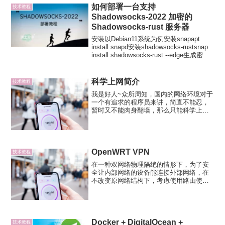
如何部署一台支持
技术教程
Shadowsocks-2022 加密的
Shadowsocks-rust 服务器
安装以Debian11系统为例安装snapapt
install snapd安装shadowsocks-rustsnap
install shadowsocks-rust --edge生成密码
（长度取决于所使用的加密方法）openssl
r...
科学上网简介
技术教程
我是好人~众所周知，国内的网络环境对于
一个有追求的程序员来讲，简直不能忍，
暂时又不能肉身翻墙，那么只能科学上网
啦~~~这篇文章主要记录下博主是如何搭
建VPS，并利用VPS搭建私有VPN和大家
耳熟能详的的SS(shadowsocks)的。下
面...
OpenWRT VPN
技术教程
在一种双网络物理隔绝的情形下，为了安
全让内部网络的设备能连接外部网络，在
不改变原网络结构下，考虑使用路由使用
VPN拨号共享上网。网络拓扑在内部网络
的设备需要连接外部网络，在终端设备非
双网卡接入的前提下，需要添加一个路由
设备（或网络桥接设备）...
Docker + DigitalOcean +
技术教程