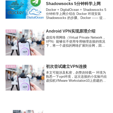
Shadowsocks 5分钟科学上网
Docker + DigitalOcean + Shadowsocks 5
分钟科学上网介绍在 Docker 环境安装
Shadowsocks 的步骤。Docker —— 從入
門到實踐：春色满园关不住，一枝红杏出
墙来。– 科学上网办5分钟？就...
Android VPN实现原理介绍
技术教程
虚拟专用网络（Virtual Private Network，
VPN）能够在不使用专用物理连接的情况
下，将一个虚拟的网络扩展到全网，因此
所有连接到VPN中的设备可如同物理连接
到同一私有网络中一样，发送并接收数
据。如果个人设备使用VPN接入目...
初次尝试建立VPN连接
技术教程
本文可能涉及私密，勿赞勿转载一 环境为
熟悉一下vpn环境，这次连接的小实验均在
虚拟机VMware Workstation10上搭建的环
境VPN:Debian6 2.6.32-5-amd64WSG:~#
uname -r2.6.32-5-am...