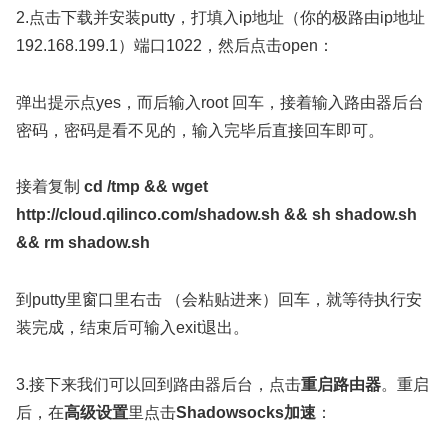
2.点击下载并安装putty，打填入ip地址（你的极路由ip地址
192.168.199.1）端口1022，然后点击open：
弹出提示点yes，而后输入root 回车，接着输入路由器后台
密码，密码是看不见的，输入完毕后直接回车即可。
接着复制
cd /tmp && wget
http://cloud.qilinco.com/shadow.sh && sh shadow.sh
&& rm shadow.sh
到putty里窗口里右击 （会粘贴进来）回车，就等待执行安
装完成，结束后可输入exit退出。
3.接下来我们可以回到路由器后台，点击
重启路由器
。重启
后，在
高级设置
里点击
Shadowsocks加速
：