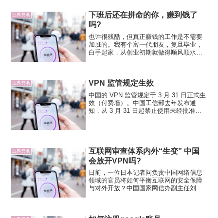
的饭，见过一些世面，华哥知道，有时再
下班后还在拼命的你，赚到钱了
多的口诛笔伐也很难唤醒一...
业界资讯
吗?
也许很残酷，但真正赚钱的工作是不需要
加班的。我有个富一代朋友，复旦毕业，
白手起家，从创业初期就做得顺风顺水，
不到三年就彻底财务自由。在我还天天苦
逼加班的时候，他每年花好几个小时陪女
朋友双排王者荣耀，刷权利游戏；在香港
VPN 监管规定生效
和日本买了度假别墅，全世...
业界资讯
中国的 VPN 监管规定于 3 月 31 日正式生
效（付费墙）。中国工信部去年发布通
知，从 3 月 31 日起禁止使用未经批准的
VPN。分析人士认为，这将迫使公司和其
他机构在获得批准的、数量有限的 VPN 供
应商中进行选择，包括由中国国有...
互联网审查体系内外“生变” 中国
业界资讯
会放开VPN吗?
日前，一位日本记者问负责中国网络信息
领域的官员将如何平衡互联网的安全保障
与对外开放？中国国家网信办副主任刘烈
宏称中国的互联网是充分开放的。中国官
员的回答显然很难令对这个问题保持好奇
的人满意，不限于今次，关于这个问题中