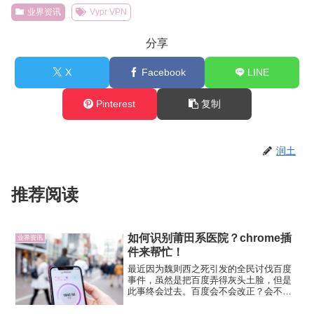
业界资讯
Vypr VPN
分享
X
Facebook
LINE
Pinterest
复制
润土
推荐阅读
如何识别莆田系医院？chrome插
业界资讯
件来帮忙！
最近因为魏则西之死引发的全民讨伐百度
事件，虽然是把百度弄得灰头土脸，但是
此事终会过去。百度会不会改正？会不会
吸取教训？尚未可知。作为从事互联网行
业的业内人士，加上好歹也吃了三十多年