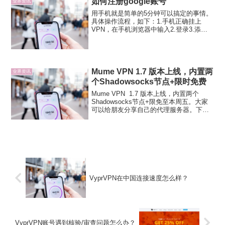
如何注册google账号
国一直欠缺一个“回答”。...
业界资讯
用手机就是简单的5分钟可以搞定的事情。
具体操作流程，如下：1.手机正确挂上
VPN，在手机浏览器中输入2.登录3.添加
账户4.创建账号5.输入个人信息，手机号需
要填写正确6.同意条款7.选择短信通知8.成
功9.登录效果，首页右上角有了注册用
户...
Mume VPN 1.7 版本上线，内置两
业界资讯
个Shadowsocks节点+限时免费
Mume VPN 1.7 版本上线，内置两个
Shadowsocks节点+限免至本周五。大家
可以给朋友分享自己的代理服务器。下载
链接：
VyprVPN在中国连接速度怎么样？
VyprVPN账号遇到核验/审查问题怎么办？