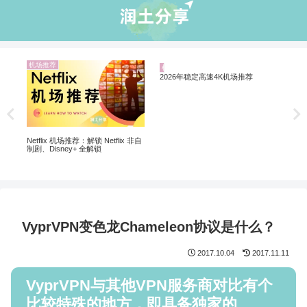
机场推荐
机场推荐
业
5个
软
解锁
Netflix 机场推荐：解锁 Netflix 非自
2026年稳定高速4K机场推荐
制剧、Disney+ 全解锁
VyprVPN变色龙Chameleon协议是什么？
2017.10.04
2017.11.11
VyprVPN与其他VPN服务商对比有个
比较特殊的地方，即具备独家的