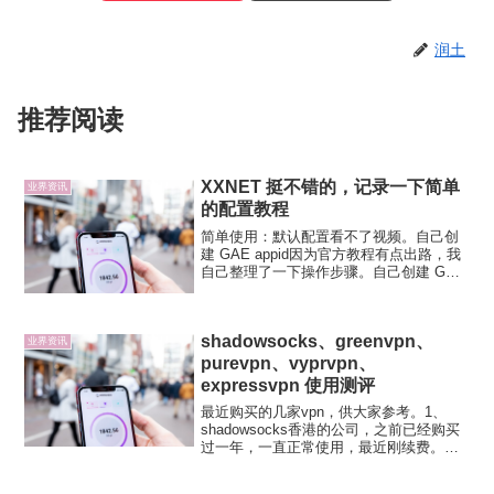
润土
推荐阅读
XXNET 挺不错的，记录一下简单
业界资讯
的配置教程
简单使用：默认配置看不了视频。自己创
建 GAE appid因为官方教程有点出路，我
自己整理了一下操作步骤。自己创建 GAE
appid 需要事先有一个梯子。Google 部分
操作 登录/注册Google帐户 访问： 点击图
例： 按步骤输入项...
shadowsocks、greenvpn、
业界资讯
purevpn、vyprvpn、
expressvpn 使用测评
最近购买的几家vpn，供大家参考。1、
shadowsocks香港的公司，之前已经购买
过一年，一直正常使用，最近刚续费。
【速度】亚洲节点ping值200-300之间，美
国节点ping值500以上。【稳定】我购买的