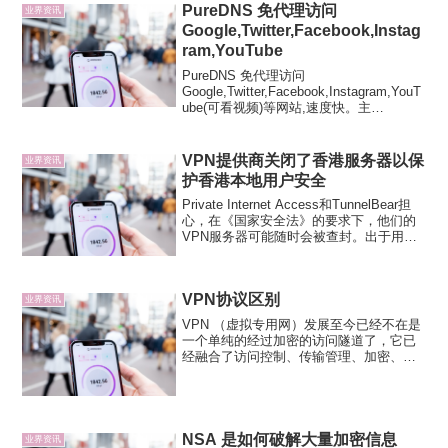
普通版本，香港节点一直稳定使用...
PureDNS 免代理访问
业界资讯
Google,Twitter,Facebook,Instag
ram,YouTube
PureDNS 免代理访问
Google,Twitter,Facebook,Instagram,YouT
ube(可看视频)等网站,速度快。主
DNS:123.207.137.88副
DNS:115.159.220.214
VPN提供商关闭了香港服务器以保
业界资讯
护香港本地用户安全
Private Internet Access和TunnelBear担
心，在《国家安全法》的要求下，他们的
VPN服务器可能随时会被查封。出于用户
安全的考虑，两家VPN提供商正在关闭香
港VPN服务器，以响应中国针对该城市的
国家安全法。由于担心...
VPN协议区别
业界资讯
VPN （虚拟专用网）发展至今已经不在是
一个单纯的经过加密的访问隧道了，它已
经融合了访问控制、传输管理、加密、路
由选择、可用性管理等多种功能。PPTP点
对点隧道协议 (PPTP) 是由包括微软和
3Com等公司组成的PPTP论坛开发的一种
点对...
NSA 是如何破解大量加密信息
业界资讯