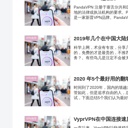
PandaVPN 注册于塞舌尔
地的法律或执法机构的要求。Pan
是一家新晋VPN品牌。PandaVP.
2019年几个在中国大
VPN推荐
科学上网，术业有专攻，分享几
的，免费的才是最贵的，不推荐
务？。有些鸟儿是注定不会被关
2020 年5个最好用的翻
VPN推荐
时间到了2020年，国内的墙
管如此，但是追求自由的人，总
试，下面总结5个我们认为最好的
VyprVPN在中国连接
VPN推荐
一直以来，VyprVPN以快速