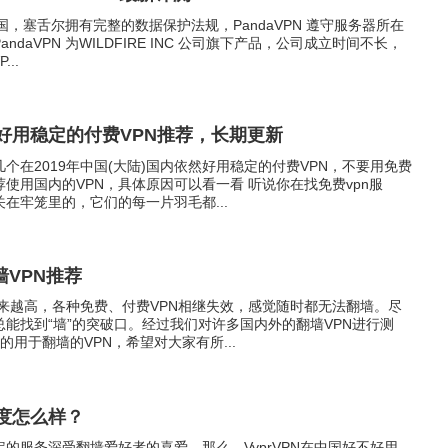
共和国，塞舌尔拥有完整的数据保护法规，PandaVPN 遵守服务器所在
daVPN 为WILDFIRE INC 公司旗下产品，公司成立时间不长，
..
陆好用稳定的付费VPN推荐，长期更新
个在2019年中国(大陆)国内依然好用稳定的付费VPN，不要用免费
使用国内的VPN，具体原因可以看一看 听说你在找免费vpn服
在牢笼里的，它们的每一片羽毛都...
墙VPN推荐
越来越高，各种免费、付费VPN相继失效，感觉随时都无法翻墙。尽
能找到“墙”的突破口。经过我们对许多国内外的翻墙VPN进行测
用于翻墙的VPN，希望对大家有所...
速度怎么样？
稳定的服务深受翻墙爱好者的喜爱。那么，VyprVPN在中国好不好用