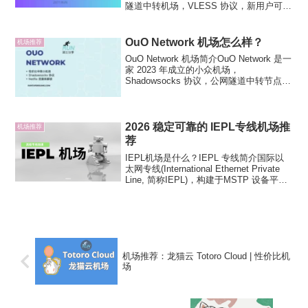
隧道中转机场，VLESS 协议，新用户可以
免费使用1天内2GB流量。COCODUCK 机
场是北美技术团队，时区和国内不在同一
时区，所以可能有时支持不...
OuO Network 机场怎么样？
机场推荐
OuO Network 机场简介OuO Network 是一
家 2023 年成立的小众机场，
Shadowsocks 协议，公网隧道中转节点。
OuO 节点有不错的流媒体解锁和
ChatGPT 解锁，有香港家宽 IP 节点，部
分节点可直接观看 ...
2026 稳定可靠的 IEPL专线机场推
机场推荐
荐
IEPL机场是什么？IEPL 专线简介国际以
太网专线(International Ethernet Private
Line, 简称IEPL)，构建于MSTP 设备平台
上，基于SDH 传输技术，采用GFP 封
装，传输协议透明，物理层隔离，带...
机场推荐：龙猫云 Totoro Cloud | 性价比机
场