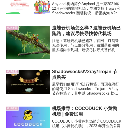
Anyland 机场简介Anyland 是一家2021年
12月开业的翻墙机场，早期支持 Trojan 和
Shadowsocks 翻墙协议，后更换为 V2ray
的 vmess 协议，国内有移动、联通多个入
口，隧道和专线过境。2023 年，...
速蛙云机场怎么样？速蛙云机场已
机场推荐
跑路，建议尽快寻找替代机场
注意：速蛙云机场已跑路，官网、订阅皆
无法使用，节点部分能用，猜测是租用的
服务器尚未到期。建议尽快寻找替代机场
或选择其他翻墙方案，避免失联。速蛙云
机场怎么样？速蛙云机场成立于2020年4月
份，由海外团队运营。速蛙云采用
MPTCP加速技术，翻...
Shadowsocks/V2ray/Trojan 节
机场推荐
点购买
最早我们使用VPN进行翻墙，而现在流行
的是使用 Shadowsocks、Trojan、V2ray
节点翻墙了，其中以 Shadowsocks 协议
最早出现最为流行，其他两种协议诞生更
晚，不过都是专用的翻墙协议，使用体验
同样优异。润土分享就分...
机场推荐：COCODUCK 小黄鸭
机场推荐
机场 | 免费试用
COCODUCK 小黄鸭机场简介COCODUCK
机场（小黄鸭机场），2023 年开业的公网