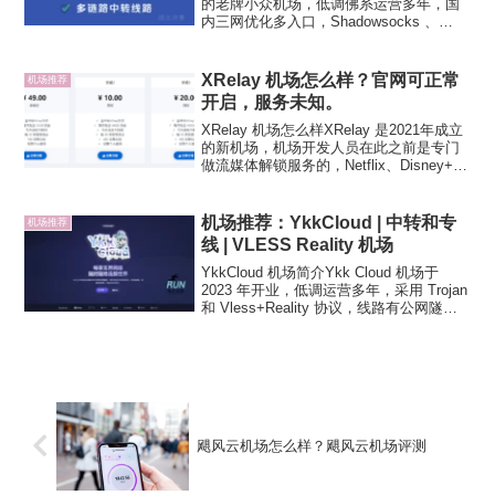
的老牌小众机场，低调佛系运营多年，国
内三网优化多入口，Shadowsocks 、
Trojan 和 Vmess 多协议支持，公网隧道
中转节点为主，也有 IPLC 专线节点不过
普遍高倍率。...
XRelay 机场怎么样？官网可正常
机场推荐
开启，服务未知。
XRelay 机场怎么样XRelay 是2021年成立
的新机场，机场开发人员在此之前是专门
做流媒体解锁服务的，Netflix、Disney+、
HBO 流媒体解锁或有保证。线路为全IEPL
专线，Vmess翻墙协议，支持常见的
Clash、Sh...
机场推荐：YkkCloud | 中转和专
机场推荐
线 | VLESS Reality 机场
YkkCloud 机场简介Ykk Cloud 机场于
2023 年开业，低调运营多年，采用 Trojan
和 Vless+Reality 协议，线路有公网隧道
中转和高倍率专线，少量测试用 0.1 低倍
率节点，总体而言，性价比不错，除个人
业务...
飓风云机场怎么样？飓风云机场评测