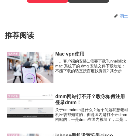
润土
推荐阅读
Mac vpn使用
技术教程
一。客户端的安装1.需要下载Tunnelblick
mac 系统下的.dmg 安装文件下载地址：
不能下载的话直接百度找资源2.其余步骤
按照3.就是有一部出现需要把除了红色标
注的都要导入进文件，把文件改名为
xxx.tblk双击该文件，一路路灯...
dmm网站打不开？教你如何注册
技术教程
登录dmm！
关于dmmdmm是什么？这个问题我想老司
机应该都知道的，但是国内是打不开dmm
网站的，一是dmm在国内被墙了，二是
dmm禁止了非日本IP的登入。那么，老司
机想要去dmm学（kan）习（pian）一般会
怎么做呢？dmm注册与登录＃1.自备日
iphone手机设置安装cisco
技术教程