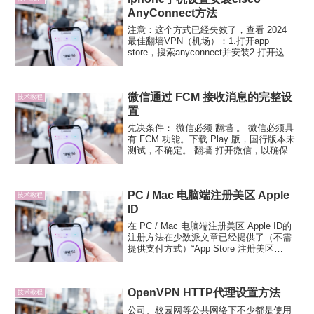
本...
AnyConnect方法
注意：这个方式已经失效了，查看 2024
最佳翻墙VPN（机场）：1.打开app
store，搜索anyconnect并安装2.打开这个
软件，点连接进去3.添加连接4.说明随便
填，地址5.设置完了保存，回到主页，选
择主页旁边的设置进去，把阻...
微信通过 FCM 接收消息的完整设
技术教程
置
先决条件： 微信必须 翻墙 。 微信必须具
有 FCM 功能。下载 Play 版，国行版本未
测试，不确定。 翻墙 打开微信，以确保
FCM 功能激活。大陆 IP 打开微信，FCM
功能不启用。 连接 FCM 服务器。FCM 服
务器可直连，但不...
PC / Mac 电脑端注册美区 Apple
技术教程
ID
在 PC / Mac 电脑端注册美区 Apple ID的
注册方法在少数派文章已经提供了（不需
提供支付方式）“App Store 注册美区
Apple ID 帐号终极指南”， 注意需要使用
美国VPN！在尝试过程中，出现了一些提
示错误：“for...
OpenVPN HTTP代理设置方法
技术教程
公司、校园网等公共网络下不少都是使用